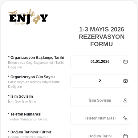
1-3 MAYIS 2026
REZERVASYON
FORMU
* Organizasyon Başlangıç Tarihi
Erken veya Geç Başlamak İçin Tarihi
Değiştirin
* Organizasyon Gün Sayısı
Fazla veya Az Kalmak İstiyorsanız
Değiştirin
* İsim Soyisim
İsim Soy İsim Girin
* Telefon Numarası
Telefon Numaranızı Giriniz.
* Doğum Tarihinizi Giriniz
Doğum Tarihinizi gün/ay/yıl